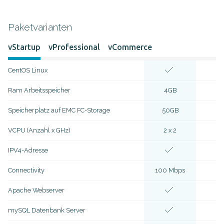
Paketvarianten
vStartup
vProfessional
vCommerce
CentOS Linux
Ram Arbeitsspeicher
4GB
8
Speicherplatz auf EMC FC-Storage
50GB
10
VCPU (Anzahl x GHz)
2 x 2
4 x
IPV4-Adresse
Connectivity
100 Mbps
100 
Apache Webserver
mySQL Datenbank Server