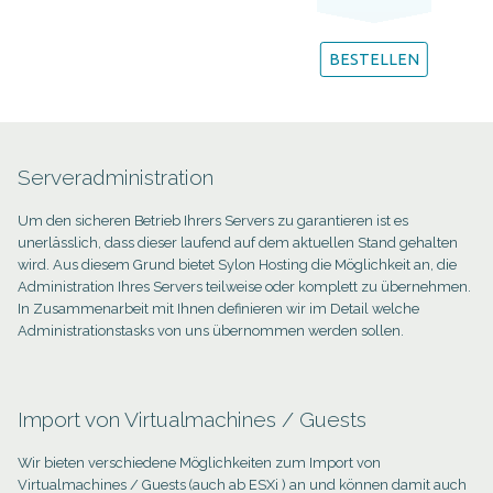
BESTELLEN
Serveradministration
Virtual Server
Um den sicheren Betrieb Ihrers Servers zu garantieren ist es
unerlässlich, dass dieser laufend auf dem aktuellen Stand gehalten
wird. Aus diesem Grund bietet Sylon Hosting die Möglichkeit an, die
Administration Ihres Servers teilweise oder komplett zu übernehmen.
Domain
*
In Zusammenarbeit mit Ihnen definieren wir im Detail welche
Administrationstasks von uns übernommen werden sollen.
Betriebssytem
*
Import von Virtualmachines / Guests
Individuelle Konfiguration
*
Wir bieten verschiedene Möglichkeiten zum Import von
Virtualmachines / Guests (auch ab ESXi ) an und können damit auch