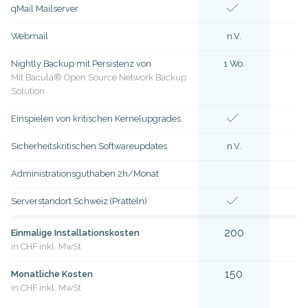
qMail Mailserver
Webmail
n.V.
Nightly Backup mit Persistenz von
1 Wo.
2 W
Mit Bacula® Open Source Network Backup
Solution
Einspielen von kritischen Kernelupgrades
Sicherheitskritischen Softwareupdates
n.V.
n.
Administrationsguthaben 2h/Monat
Serverstandort Schweiz (Pratteln)
200
2
Einmalige Installationskosten
in CHF inkl. MwSt
150
3
Monatliche Kosten
in CHF inkl. MwSt