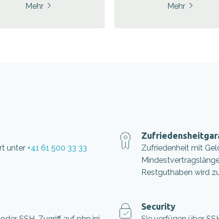
Mehr
Mehr
Zufriedensheitgar
rt unter
+41 61 500 33 33
Zufriedenheit mit Gel
Mindestvertragslänge
Restguthaben wird z
Security
 oder SSH-Zugriff auf php.ini
Sie verfügen über SSH