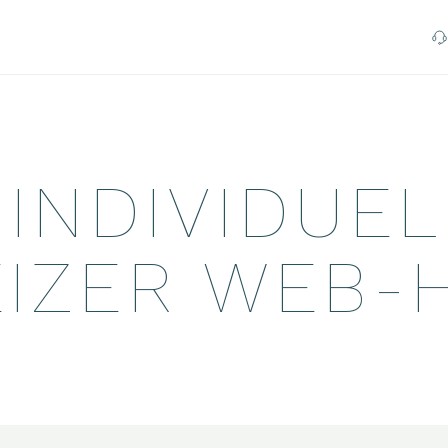
Cloud Services
Virtual Server
 INDIVIDUE
Advanced Mail Security Gateway
Zimbra Collaboration Suite
IZER WEB-
VOIP von peoplefone