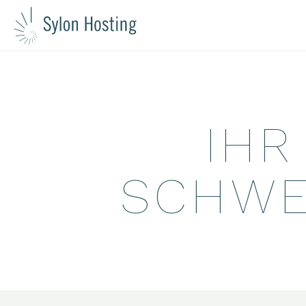
Webhosting
Typo3
IHR
Magnolia CMS
Liferay Portal
SCHWE
PHP