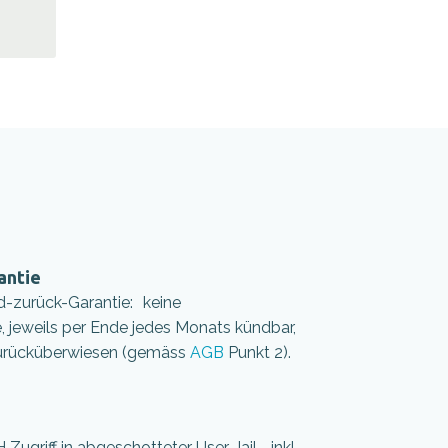
antie
d-zurück-Garantie: keine
, jeweils per Ende jedes Monats kündbar,
urücküberwiesen (gemäss
AGB
Punkt 2).
 Zugriff in abgeschotteter User-Jail inkl.