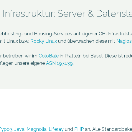
Infrastruktur: Server & Datens
ebhosting- und Housing-Services auf eigener CH-Infrastruktu
mit Linux bzw.
Rocky Linux
und überwachen diese mit
Nagios
ur betreiben wir im
ColoBâle
in Pratteln bei Basel. Diese ist r
pflegen unsere eigene
ASN 197439
.
Typo3
,
Java
,
Magnolia
,
Liferay
und
PHP
an. Alle Standardpaket