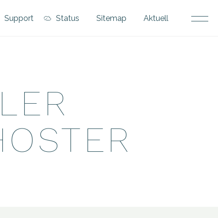
Support
Status
Sitemap
Aktuell
Service Center
System Status
LLER
Support
Faq
HOSTER
Anleitungen