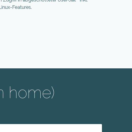
Linux-Features.
on home)